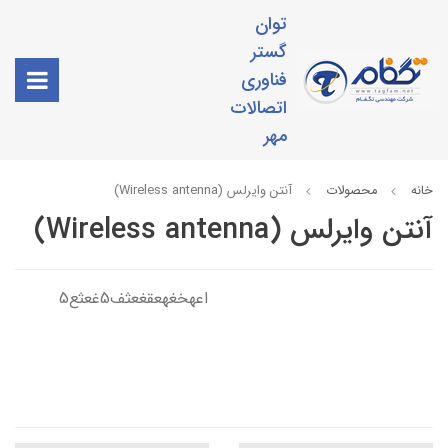
توان
گستر
فناوری
اتصالات
مهر
خانه
محصولات
آنتن وایرلس (Wireless antenna)
آنتن وایرلس (Wireless antenna)
اعهخغهعقغعثف5غعثع5