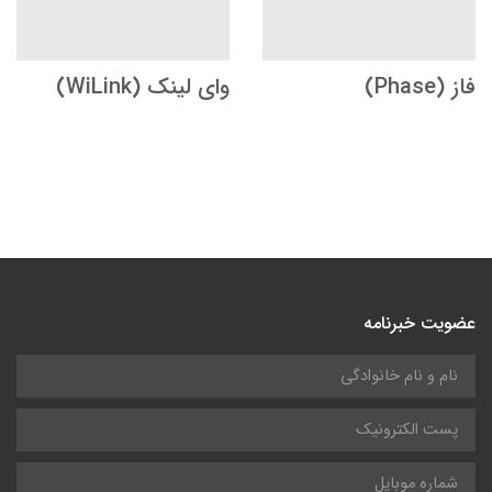
فاز (Phase)
وای لینک (WiLink)
عضویت خبرنامه