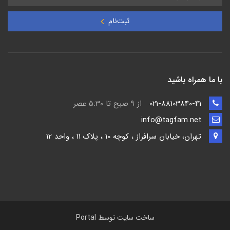
ثبت‌نام
با ما همراه باشید
021-88103840-41
از 9 صبح تا 5:30 عصر
info@tagfam.net
تهران، خیابان سرافراز ، کوچه 10 ، پلاک 11 ، واحد 12
ساخت سایت توسط
Portal